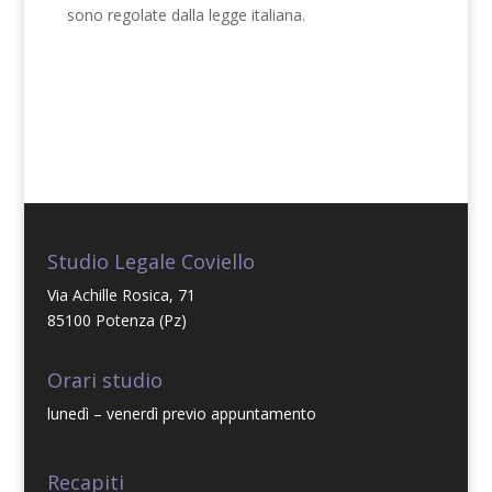
sono regolate dalla legge italiana.
Studio Legale Coviello
Via Achille Rosica, 71
85100 Potenza (Pz)
Orari studio
lunedì – venerdì previo appuntamento
Recapiti